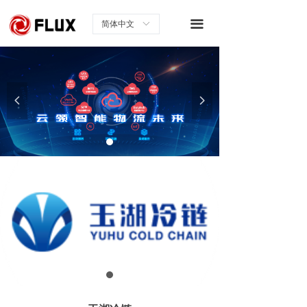
끀
简体中文
ꀅ
넳
넲