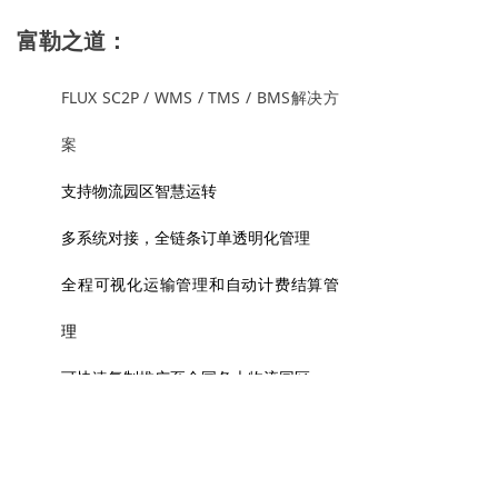
富勒之道：
FLUX SC2P / WMS / TMS / BMS
解决方
案
支持物流园区智慧运转
多系统对接，全链条订单透明化管理
全程可视化运输管理和自动计费结算管
理
可快速复制推广至全国各大物流园区
前一个：
鑫荣懋
ꄴ
后一个：
华润五丰
ꄲ