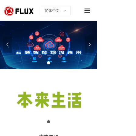
끀
简体中文
ꀅ
넳
넲