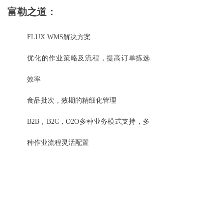
富勒之道：
FLUX WMS解决方案
优化的作业策略及流程，提高订单拣选
效率
食品批次，效期的精细化管理
B2B，B2C，O2O多种业务模式支持，多
种作业流程灵活配置
前一个：
罗牛山股份
ꄴ
后一个：
郑明现代物流
ꄲ